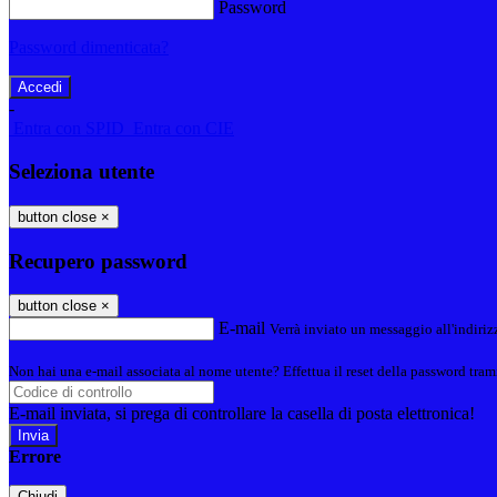
Password
Password dimenticata?
-
Entra con SPID
Entra con CIE
Seleziona utente
button close
×
Recupero password
button close
×
E-mail
Verrà inviato un messaggio all'indirizz
Non hai una e-mail associata al nome utente? Effettua il reset della password tram
E-mail inviata, si prega di controllare la casella di posta elettronica!
Errore
Chiudi