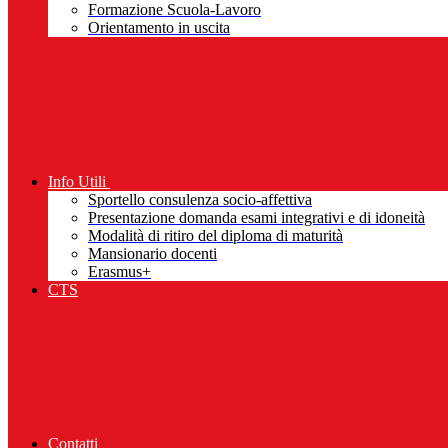
Formazione Scuola-Lavoro
Orientamento in uscita
Info Utili
Sportello consulenza socio-affettiva
Presentazione domanda esami integrativi e di idoneità
Modalità di ritiro del diploma di maturità
Mansionario docenti
Erasmus+
CTS
Contatti