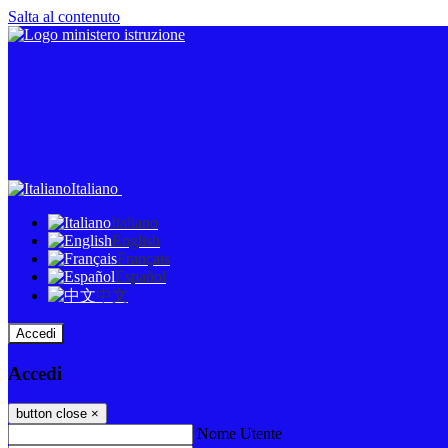
Salta al contenuto
Italiano
Italiano
English
Français
Español
中文
Accedi
Accedi
button close
×
Nome Utente