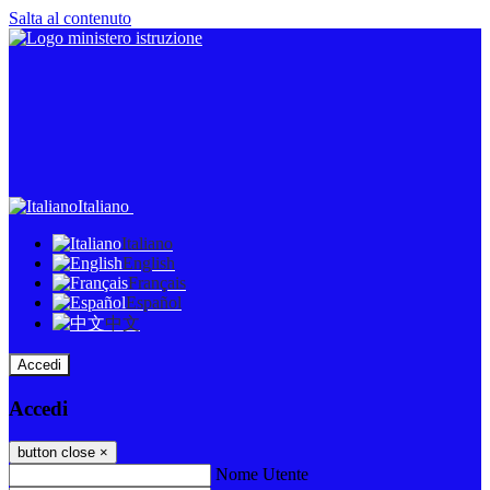
Salta al contenuto
Italiano
Italiano
English
Français
Español
中文
Accedi
Accedi
button close
×
Nome Utente