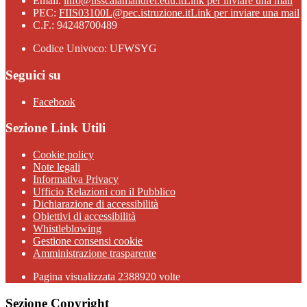
Email:
info@iisscalamandrei.edu.it
Link per inviare una mail
PEC:
FIIS03100L@pec.istruzione.it
Link per inviare una mail
C.F.: 94248700489
Codice Univoco: UFWSYG
Seguici su
Facebook
Sezione Link Utili
Cookie policy
Note legali
Informativa Privacy
Ufficio Relazioni con il Pubblico
Dichiarazione di accessibilità
Obiettivi di accessibilità
Whistleblowing
Gestione consensi cookie
Amministrazione trasparente
Pagina visualizzata
2388920
volte
Sezione Copyright