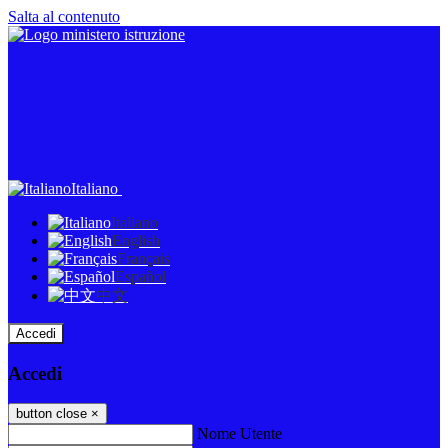
Salta al contenuto
Italiano
Italiano
English
Français
Español
中文
Accedi
Accedi
button close
×
Nome Utente