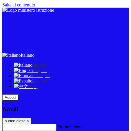
Salta al contenuto
Italiano
Italiano
English
Français
Español
中文
Accedi
Accedi
button close
×
Nome Utente