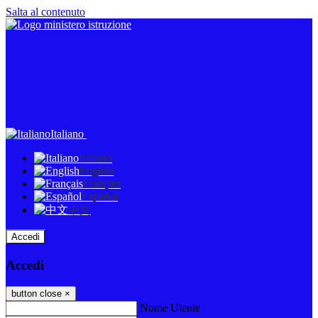
Salta al contenuto
Italiano
Italiano
English
Français
Español
中文
Accedi
Accedi
button close
×
Nome Utente