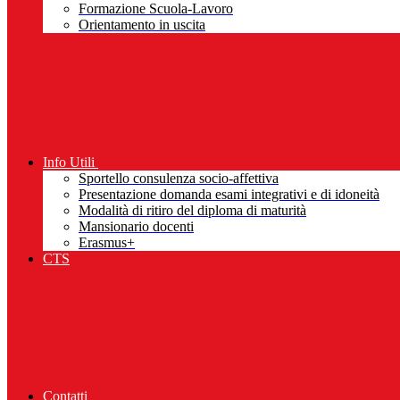
Formazione Scuola-Lavoro
Orientamento in uscita
Info Utili
Sportello consulenza socio-affettiva
Presentazione domanda esami integrativi e di idoneità
Modalità di ritiro del diploma di maturità
Mansionario docenti
Erasmus+
CTS
Contatti