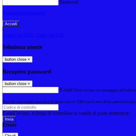
Password
Password dimenticata?
-
Entra con SPID
Entra con CIE
Seleziona utente
button close
×
Recupero password
button close
×
E-mail
Verrà inviato un messaggio all'indirizz
Non hai una e-mail associata al nome utente? Effettua il reset della password tram
E-mail inviata, si prega di controllare la casella di posta elettronica!
Errore
Chiudi