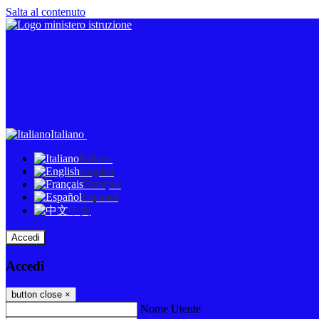
Salta al contenuto
Italiano
Italiano
English
Français
Español
中文
Accedi
Accedi
button close
×
Nome Utente