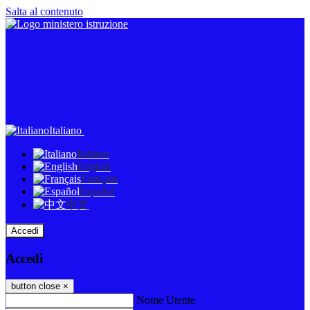
Salta al contenuto
Italiano
Italiano
English
Français
Español
中文
Accedi
Accedi
button close
×
Nome Utente