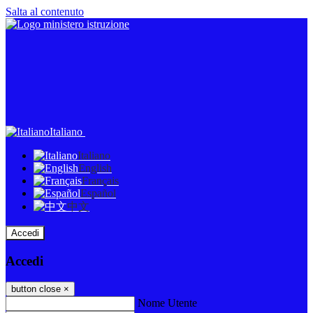
Salta al contenuto
Italiano
Italiano
English
Français
Español
中文
Accedi
Accedi
button close
×
Nome Utente