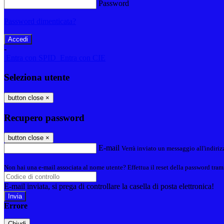
Password
Password dimenticata?
-
Entra con SPID
Entra con CIE
Seleziona utente
button close
×
Recupero password
button close
×
E-mail
Verrà inviato un messaggio all'indirizz
Non hai una e-mail associata al nome utente? Effettua il reset della password tram
E-mail inviata, si prega di controllare la casella di posta elettronica!
Errore
Chiudi