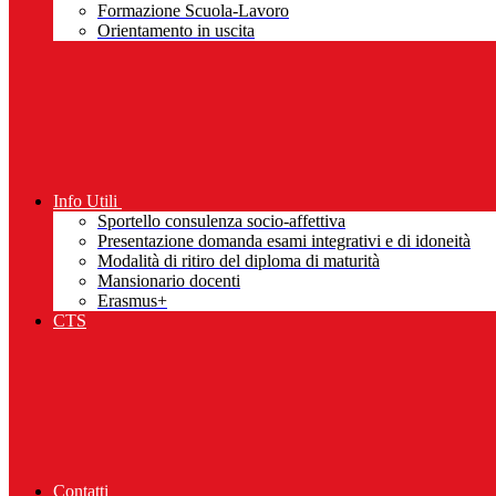
Formazione Scuola-Lavoro
Orientamento in uscita
Info Utili
Sportello consulenza socio-affettiva
Presentazione domanda esami integrativi e di idoneità
Modalità di ritiro del diploma di maturità
Mansionario docenti
Erasmus+
CTS
Contatti