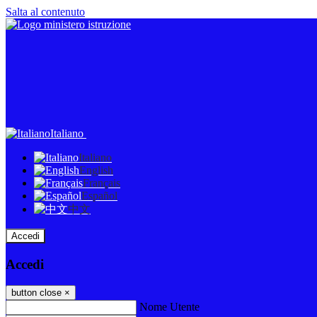
Salta al contenuto
Italiano
Italiano
English
Français
Español
中文
Accedi
Accedi
button close
×
Nome Utente