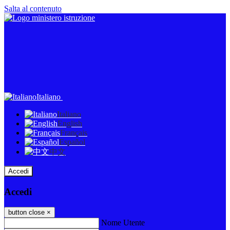
Salta al contenuto
Italiano
Italiano
English
Français
Español
中文
Accedi
Accedi
button close
×
Nome Utente