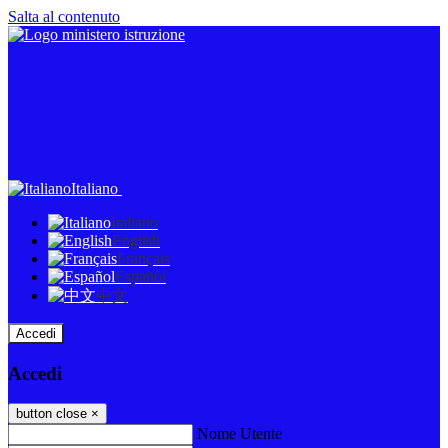
Salta al contenuto
Italiano
Italiano
English
Français
Español
中文
Accedi
Accedi
button close
×
Nome Utente