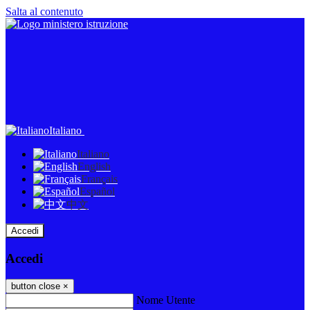
Salta al contenuto
Italiano
Italiano
English
Français
Español
中文
Accedi
Accedi
button close
×
Nome Utente