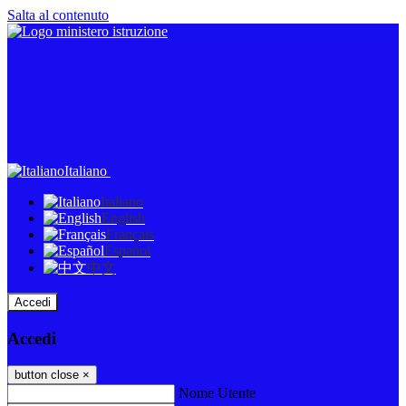
Salta al contenuto
Italiano
Italiano
English
Français
Español
中文
Accedi
Accedi
button close
×
Nome Utente