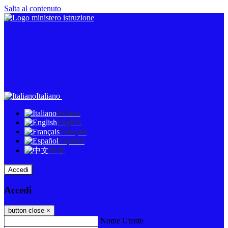
Salta al contenuto
Italiano
Italiano
English
Français
Español
中文
Accedi
Accedi
button close
×
Nome Utente