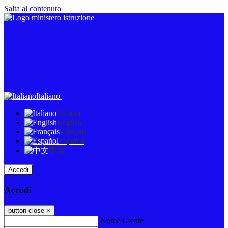
Salta al contenuto
Italiano
Italiano
English
Français
Español
中文
Accedi
Accedi
button close
×
Nome Utente