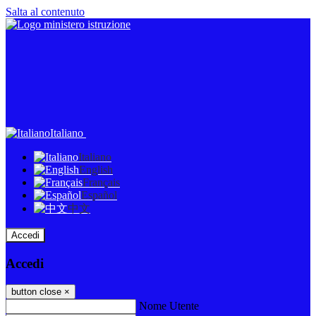
Salta al contenuto
Italiano
Italiano
English
Français
Español
中文
Accedi
Accedi
button close
×
Nome Utente