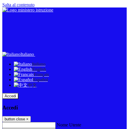
Salta al contenuto
Italiano
Italiano
English
Français
Español
中文
Accedi
Accedi
button close
×
Nome Utente