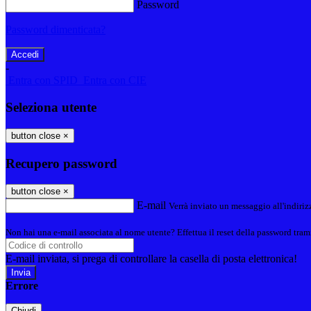
Password
Password dimenticata?
-
Entra con SPID
Entra con CIE
Seleziona utente
button close
×
Recupero password
button close
×
E-mail
Verrà inviato un messaggio all'indirizz
Non hai una e-mail associata al nome utente? Effettua il reset della password tram
E-mail inviata, si prega di controllare la casella di posta elettronica!
Errore
Chiudi