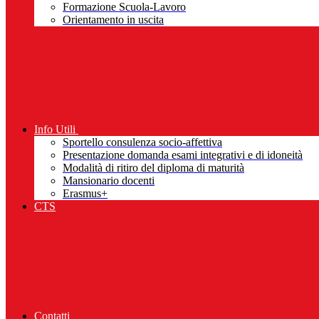
Formazione Scuola-Lavoro
Orientamento in uscita
Info Utili
Sportello consulenza socio-affettiva
Presentazione domanda esami integrativi e di idoneità
Modalità di ritiro del diploma di maturità
Mansionario docenti
Erasmus+
CTS
Contatti