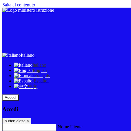
Salta al contenuto
Italiano
Italiano
English
Français
Español
中文
Accedi
Accedi
button close
×
Nome Utente