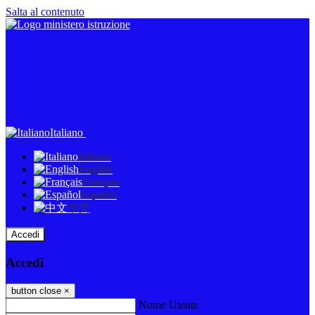
Salta al contenuto
Italiano
Italiano
English
Français
Español
中文
Accedi
Accedi
button close
×
Nome Utente