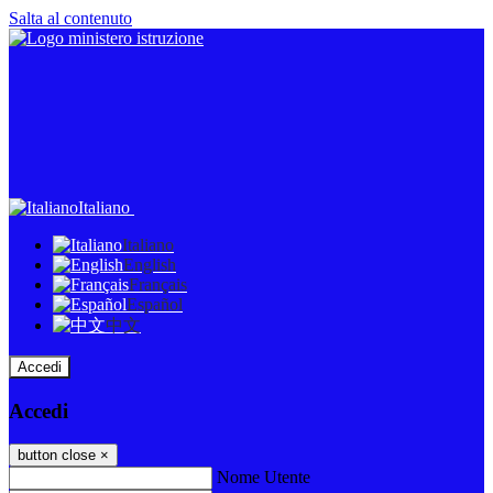
Salta al contenuto
Italiano
Italiano
English
Français
Español
中文
Accedi
Accedi
button close
×
Nome Utente