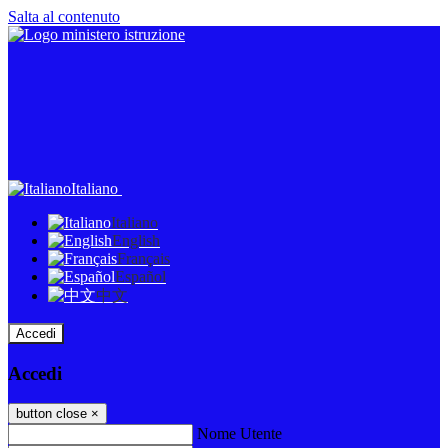
Salta al contenuto
Italiano
Italiano
English
Français
Español
中文
Accedi
Accedi
button close
×
Nome Utente