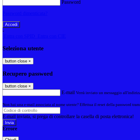
Password
Password dimenticata?
-
Entra con SPID
Entra con CIE
Seleziona utente
button close
×
Recupero password
button close
×
E-mail
Verrà inviato un messaggio all'indirizz
Non hai una e-mail associata al nome utente? Effettua il reset della password tram
E-mail inviata, si prega di controllare la casella di posta elettronica!
Errore
Chiudi