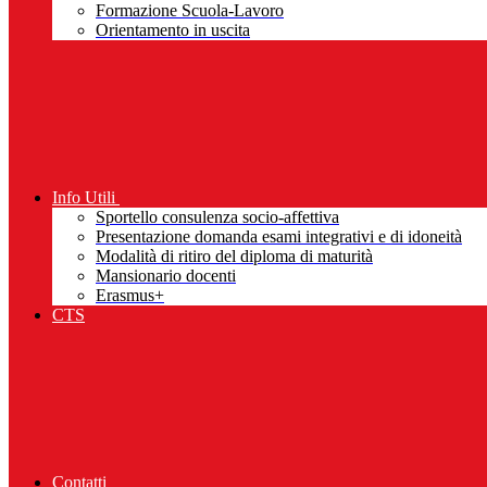
Formazione Scuola-Lavoro
Orientamento in uscita
Info Utili
Sportello consulenza socio-affettiva
Presentazione domanda esami integrativi e di idoneità
Modalità di ritiro del diploma di maturità
Mansionario docenti
Erasmus+
CTS
Contatti