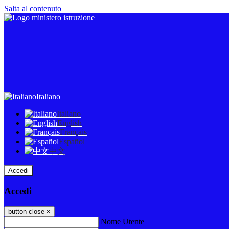
Salta al contenuto
Italiano
Italiano
English
Français
Español
中文
Accedi
Accedi
button close
×
Nome Utente