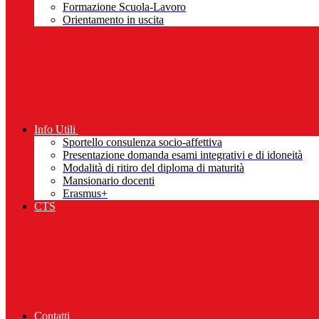
Formazione Scuola-Lavoro
Orientamento in uscita
Info Utili
Sportello consulenza socio-affettiva
Presentazione domanda esami integrativi e di idoneità
Modalità di ritiro del diploma di maturità
Mansionario docenti
Erasmus+
CTS
Contatti