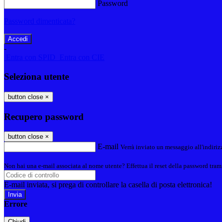
Password
Password dimenticata?
-
Entra con SPID
Entra con CIE
Seleziona utente
button close
×
Recupero password
button close
×
E-mail
Verrà inviato un messaggio all'indirizz
Non hai una e-mail associata al nome utente? Effettua il reset della password tram
E-mail inviata, si prega di controllare la casella di posta elettronica!
Errore
Chiudi