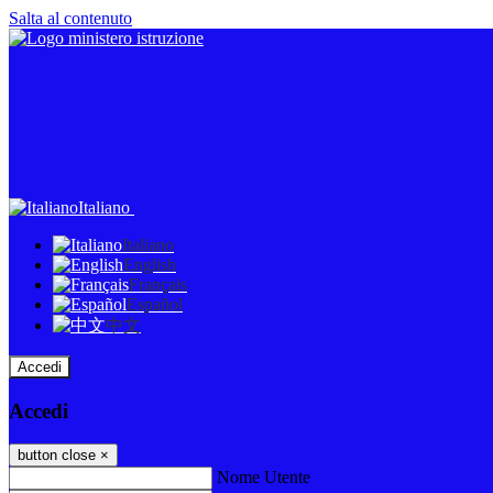
Salta al contenuto
Italiano
Italiano
English
Français
Español
中文
Accedi
Accedi
button close
×
Nome Utente