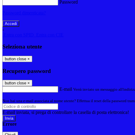
Password
Password dimenticata?
-
Entra con SPID
Entra con CIE
Seleziona utente
button close
×
Recupero password
button close
×
E-mail
Verrà inviato un messaggio all'indirizz
Non hai una e-mail associata al nome utente? Effettua il reset della password tram
E-mail inviata, si prega di controllare la casella di posta elettronica!
Errore
Chiudi