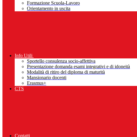
Formazione Scuola-Lavoro
Orientamento in uscita
Info Utili
Sportello consulenza socio-affettiva
Presentazione domanda esami integrativi e di idoneità
Modalità di ritiro del diploma di maturità
Mansionario docenti
Erasmus+
CTS
Contatti