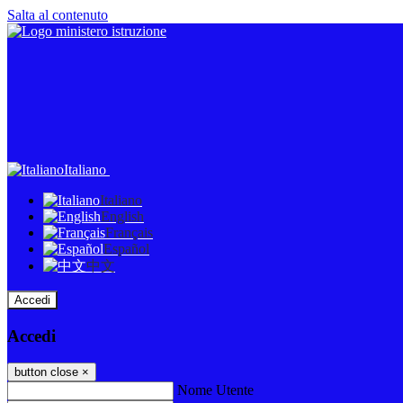
Salta al contenuto
Italiano
Italiano
English
Français
Español
中文
Accedi
Accedi
button close
×
Nome Utente