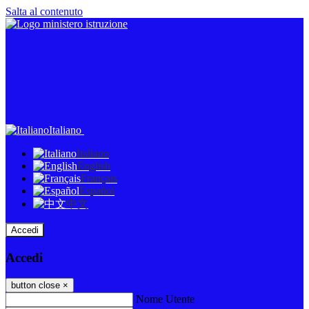
Salta al contenuto
Italiano
Italiano
English
Français
Español
中文
Accedi
Accedi
button close
×
Nome Utente