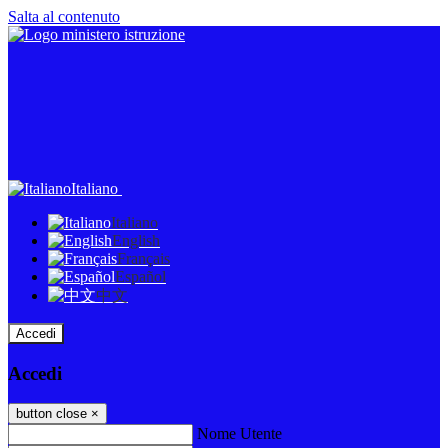
Salta al contenuto
Italiano
Italiano
English
Français
Español
中文
Accedi
Accedi
button close
×
Nome Utente