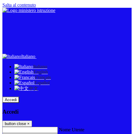
Salta al contenuto
Italiano
Italiano
English
Français
Español
中文
Accedi
Accedi
button close
×
Nome Utente