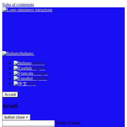
Salta al contenuto
Italiano
Italiano
English
Français
Español
中文
Accedi
Accedi
button close
×
Nome Utente