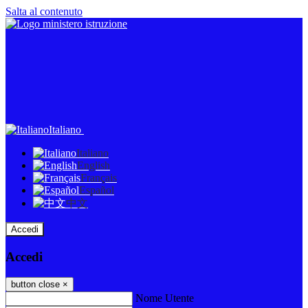
Salta al contenuto
Italiano
Italiano
English
Français
Español
中文
Accedi
Accedi
button close
×
Nome Utente