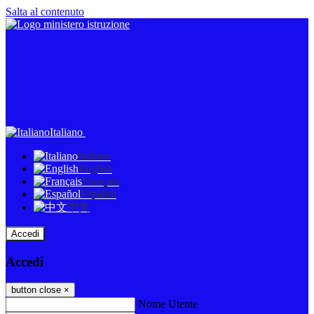
Salta al contenuto
Italiano
Italiano
English
Français
Español
中文
Accedi
Accedi
button close
×
Nome Utente