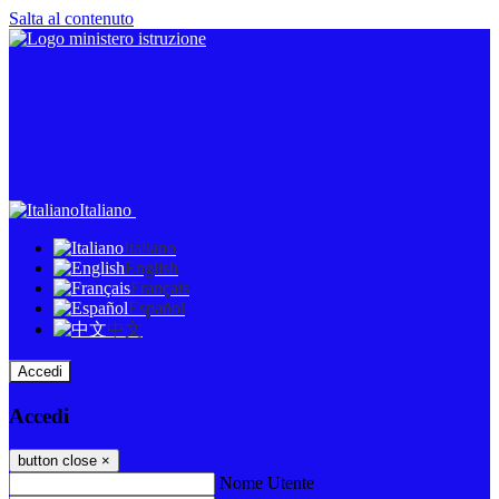
Salta al contenuto
Italiano
Italiano
English
Français
Español
中文
Accedi
Accedi
button close
×
Nome Utente