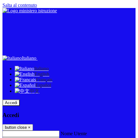
Salta al contenuto
Italiano
Italiano
English
Français
Español
中文
Accedi
Accedi
button close
×
Nome Utente