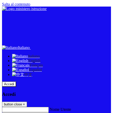
Salta al contenuto
Italiano
Italiano
English
Français
Español
中文
Accedi
Accedi
button close
×
Nome Utente