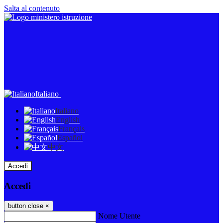
Salta al contenuto
Italiano
Italiano
English
Français
Español
中文
Accedi
Accedi
button close
×
Nome Utente