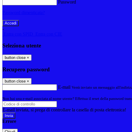
Password
Password dimenticata?
-
Entra con SPID
Entra con CIE
Seleziona utente
button close
×
Recupero password
button close
×
E-mail
Verrà inviato un messaggio all'indirizz
Non hai una e-mail associata al nome utente? Effettua il reset della password tram
E-mail inviata, si prega di controllare la casella di posta elettronica!
Errore
Chiudi