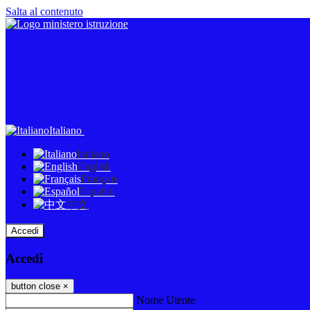
Salta al contenuto
Italiano
Italiano
English
Français
Español
中文
Accedi
Accedi
button close
×
Nome Utente