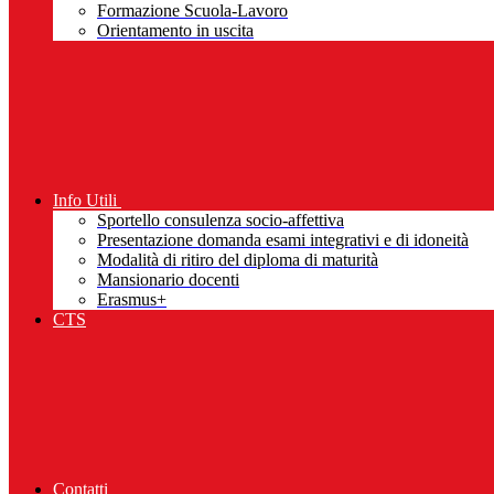
Formazione Scuola-Lavoro
Orientamento in uscita
Info Utili
Sportello consulenza socio-affettiva
Presentazione domanda esami integrativi e di idoneità
Modalità di ritiro del diploma di maturità
Mansionario docenti
Erasmus+
CTS
Contatti