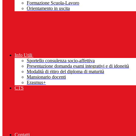
Formazione Scuola-Lavoro
Orientamento in uscita
Info Utili
Sportello consulenza socio-affettiva
Presentazione domanda esami integrativi e di idoneità
Modalità di ritiro del diploma di maturità
Mansionario docenti
Erasmus+
CTS
Contatti