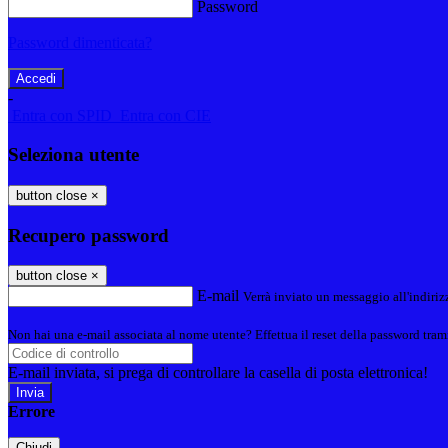
Password
Password dimenticata?
-
Entra con SPID
Entra con CIE
Seleziona utente
button close
×
Recupero password
button close
×
E-mail
Verrà inviato un messaggio all'indirizz
Non hai una e-mail associata al nome utente? Effettua il reset della password tram
E-mail inviata, si prega di controllare la casella di posta elettronica!
Errore
Chiudi