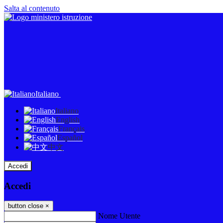
Salta al contenuto
Italiano
Italiano
English
Français
Español
中文
Accedi
Accedi
button close
×
Nome Utente