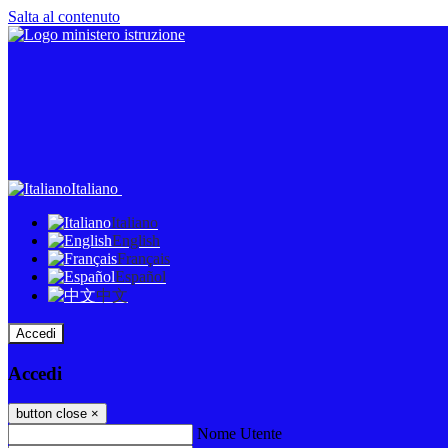
Salta al contenuto
Italiano
Italiano
English
Français
Español
中文
Accedi
Accedi
button close
×
Nome Utente