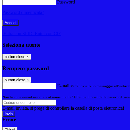
Password
Password dimenticata?
-
Entra con SPID
Entra con CIE
Seleziona utente
button close
×
Recupero password
button close
×
E-mail
Verrà inviato un messaggio all'indirizz
Non hai una e-mail associata al nome utente? Effettua il reset della password tram
E-mail inviata, si prega di controllare la casella di posta elettronica!
Errore
Chiudi