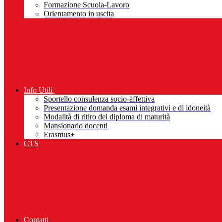
Formazione Scuola-Lavoro
Orientamento in uscita
Info Utili
Sportello consulenza socio-affettiva
Presentazione domanda esami integrativi e di idoneità
Modalità di ritiro del diploma di maturità
Mansionario docenti
Erasmus+
CTS
Contatti