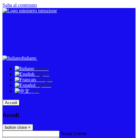
Salta al contenuto
Italiano
Italiano
English
Français
Español
中文
Accedi
Accedi
button close
×
Nome Utente