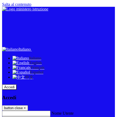
Salta al contenuto
Italiano
Italiano
English
Français
Español
中文
Accedi
Accedi
button close
×
Nome Utente