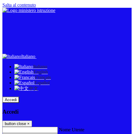
Salta al contenuto
Italiano
Italiano
English
Français
Español
中文
Accedi
Accedi
button close
×
Nome Utente