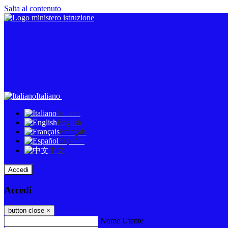
Salta al contenuto
Italiano
Italiano
English
Français
Español
中文
Accedi
Accedi
button close
×
Nome Utente