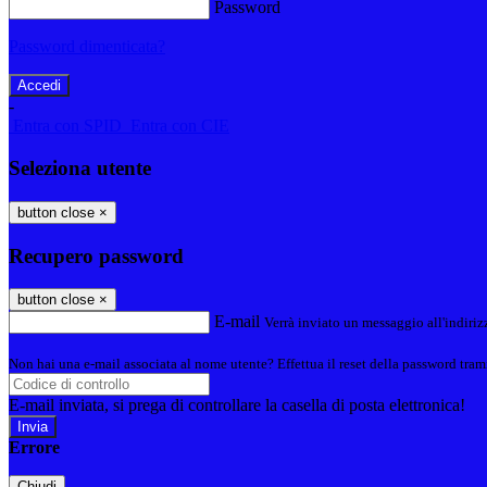
Password
Password dimenticata?
-
Entra con SPID
Entra con CIE
Seleziona utente
button close
×
Recupero password
button close
×
E-mail
Verrà inviato un messaggio all'indirizz
Non hai una e-mail associata al nome utente? Effettua il reset della password tram
E-mail inviata, si prega di controllare la casella di posta elettronica!
Errore
Chiudi