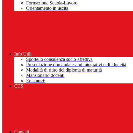
Formazione Scuola-Lavoro
Orientamento in uscita
Info Utili
Sportello consulenza socio-affettiva
Presentazione domanda esami integrativi e di idoneità
Modalità di ritiro del diploma di maturità
Mansionario docenti
Erasmus+
CTS
Contatti