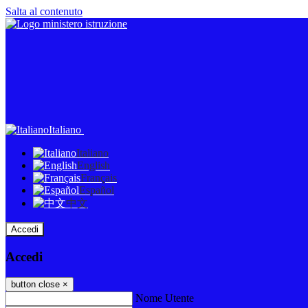
Salta al contenuto
Italiano
Italiano
English
Français
Español
中文
Accedi
Accedi
button close
×
Nome Utente