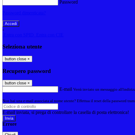
Password
Password dimenticata?
-
Entra con SPID
Entra con CIE
Seleziona utente
button close
×
Recupero password
button close
×
E-mail
Verrà inviato un messaggio all'indirizz
Non hai una e-mail associata al nome utente? Effettua il reset della password tram
E-mail inviata, si prega di controllare la casella di posta elettronica!
Errore
Chiudi