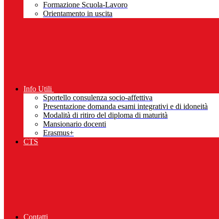
Formazione Scuola-Lavoro
Orientamento in uscita
Info Utili
Sportello consulenza socio-affettiva
Presentazione domanda esami integrativi e di idoneità
Modalità di ritiro del diploma di maturità
Mansionario docenti
Erasmus+
CTS
Contatti