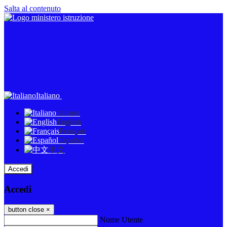
Salta al contenuto
Italiano
Italiano
English
Français
Español
中文
Accedi
Accedi
button close
×
Nome Utente