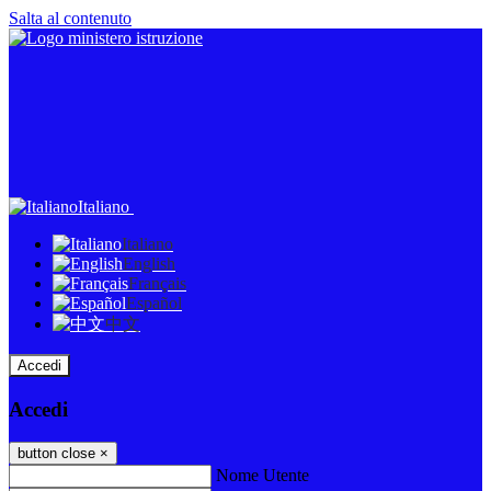
Salta al contenuto
Italiano
Italiano
English
Français
Español
中文
Accedi
Accedi
button close
×
Nome Utente