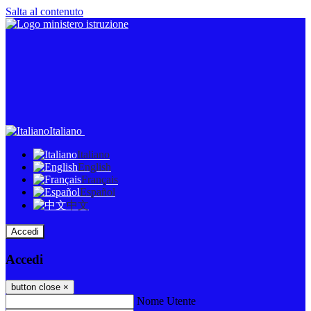
Salta al contenuto
Italiano
Italiano
English
Français
Español
中文
Accedi
Accedi
button close
×
Nome Utente