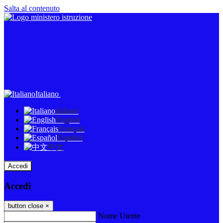
Salta al contenuto
Italiano
Italiano
English
Français
Español
中文
Accedi
Accedi
button close
×
Nome Utente