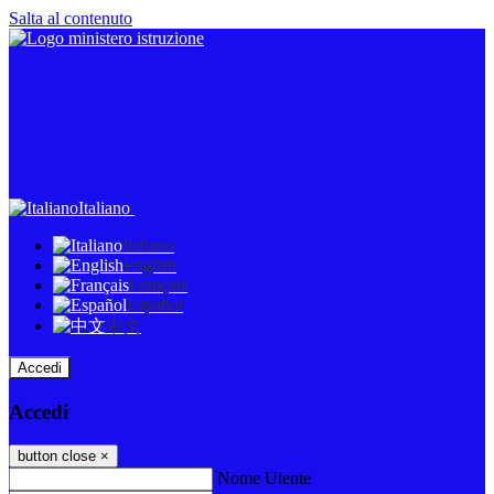
Salta al contenuto
Italiano
Italiano
English
Français
Español
中文
Accedi
Accedi
button close
×
Nome Utente