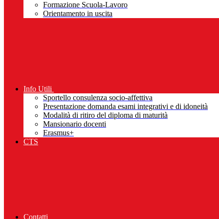
Formazione Scuola-Lavoro
Orientamento in uscita
Info Utili
Sportello consulenza socio-affettiva
Presentazione domanda esami integrativi e di idoneità
Modalità di ritiro del diploma di maturità
Mansionario docenti
Erasmus+
CTS
Contatti