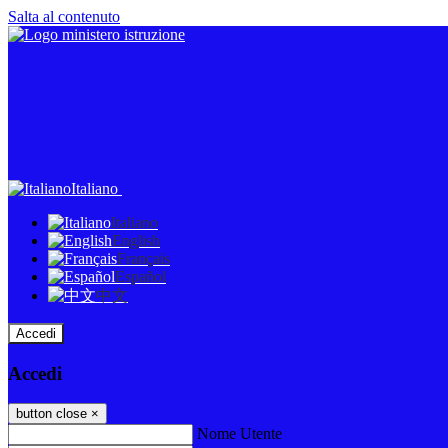
Salta al contenuto
Italiano
Italiano
English
Français
Español
中文
Accedi
Accedi
button close
×
Nome Utente