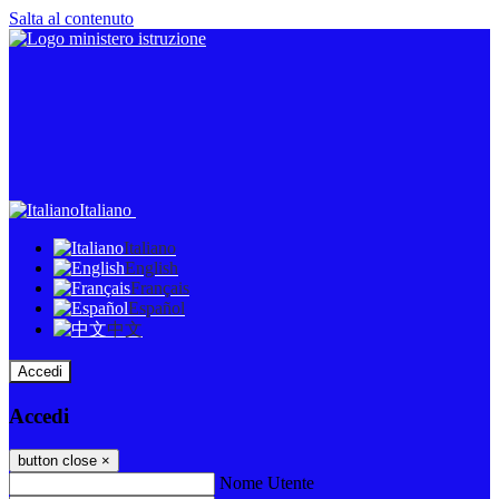
Salta al contenuto
Italiano
Italiano
English
Français
Español
中文
Accedi
Accedi
button close
×
Nome Utente