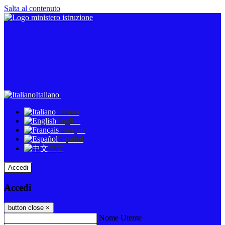
Salta al contenuto
Italiano
Italiano
English
Français
Español
中文
Accedi
Accedi
button close
×
Nome Utente